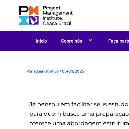
Ir
para
o
conteúdo
Início
Sobre nós
Faça part
Por
administrativo
/
05/03/2025
Já pensou em facilitar seus estud
para quem busca uma preparação c
oferece uma abordagem estruturada