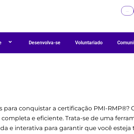
Área do Filiado
e
Desenvolva-se
Voluntariado
Comuni
os para conquistar a certificação PMI-RMP®? O
ompleta e eficiente. Trata-se de uma ferra
 e interativa para garantir que você esteja