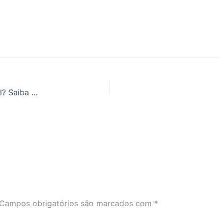
Quer levar sua gestão de projetos a outro nível? Saiba mais sobre o Earned Value Management (EVM)
Campos obrigatórios são marcados com
*