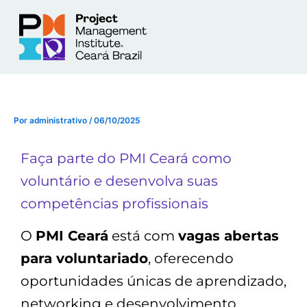
Ir
para
o
conteúdo
Por
administrativo
/
06/10/2025
Faça parte do PMI Ceará como
voluntário e desenvolva suas
competências profissionais
O
PMI Ceará
está com
vagas abertas
para voluntariado
, oferecendo
oportunidades únicas de aprendizado,
networking e desenvolvimento